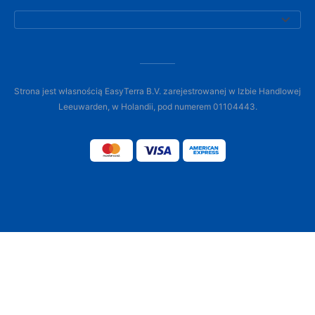
Strona jest własnością EasyTerra B.V. zarejestrowanej w Izbie Handlowej
Leeuwarden, w Holandii, pod numerem 01104443.