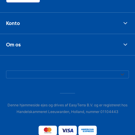
Konto
Om os
Denne hjemmeside ejes og drives af EasyTerra B.V. og er registreret hos
Handelskammeret Leeuwarden, Holland, nummer 01104443