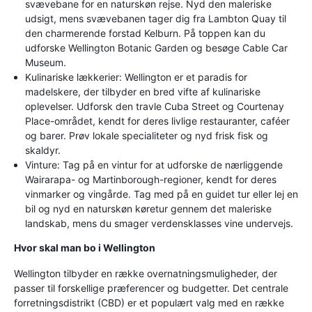
svævebane for en naturskøn rejse. Nyd den maleriske
udsigt, mens svævebanen tager dig fra Lambton Quay til
den charmerende forstad Kelburn. På toppen kan du
udforske Wellington Botanic Garden og besøge Cable Car
Museum.
Kulinariske lækkerier: Wellington er et paradis for
madelskere, der tilbyder en bred vifte af kulinariske
oplevelser. Udforsk den travle Cuba Street og Courtenay
Place-området, kendt for deres livlige restauranter, caféer
og barer. Prøv lokale specialiteter og nyd frisk fisk og
skaldyr.
Vinture: Tag på en vintur for at udforske de nærliggende
Wairarapa- og Martinborough-regioner, kendt for deres
vinmarker og vingårde. Tag med på en guidet tur eller lej en
bil og nyd en naturskøn køretur gennem det maleriske
landskab, mens du smager verdensklasses vine undervejs.
Hvor skal man bo i Wellington
Wellington tilbyder en række overnatningsmuligheder, der
passer til forskellige præferencer og budgetter. Det centrale
forretningsdistrikt (CBD) er et populært valg med en række