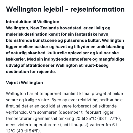
Wellington lejebil - rejseinformation
Introduktion til Wellington
Wellington, New Zealands hovedstad, er en livlig og
malerisk destination kendt for sin fantastiske havn,
blomstrende kunstscene og pulserende kultur. Wellington
ligger mellem bakker og havet og tilbyder en unik blanding
af naturlig skønhed, kulturelle oplevelser og kulinariske
lækkerier. Med sin indbydende atmosfære og mangfoldige
udvalg af attraktioner er Wellington et must-besøg
destination for rejsende.
Vejret i Wellington
Wellington har et tempereret maritimt klima, præget af milde
somre og kølige vintre. Byen oplever relativt høj nedbør hele
året, så det er en god idé at være forberedt på skiftende
vejrforhold. Om sommeren (december til februar) ligger
temperaturer i gennemsnit omkring 20 til 25°C (68 til 77°F),
mens vintertemperaturerne (juni til august) varierer fra 6 til
12°C (43 til 54°F).