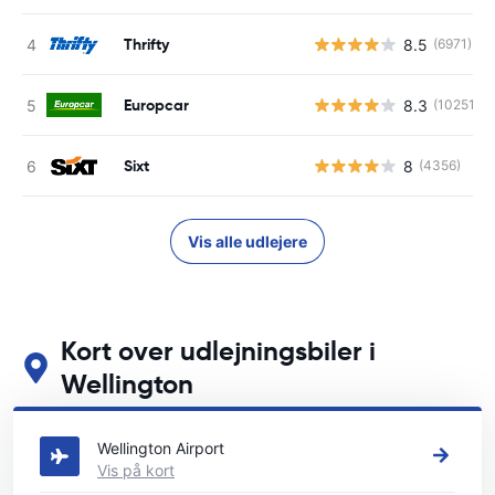
Thrifty
8.5
(6971)
Europcar
8.3
(10251)
Sixt
8
(4356)
Vis alle udlejere
Kort over udlejningsbiler i
Wellington
Se vores vigtigste biludlejningssteder i Wellington
Wellington Airport
Vis på kort