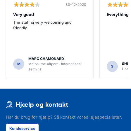
30-12-2020
Very good
Everything w
The staff si very welcoming and
friendly.
MARC CHAMONARD
SHU
M
Melbourne Airport - International
S
Hobar
Terminal
Hjælp og kontakt
Har du brug for hjælp? Så kontakt vores lejespecialister.
Kundeservice