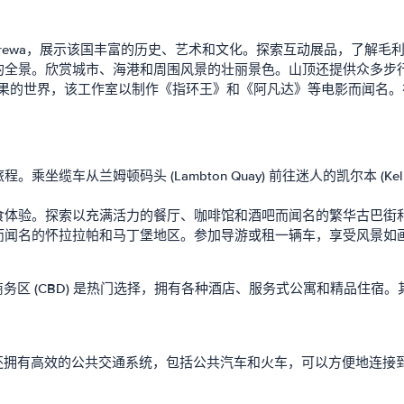
Papa Tongarewa，展示该国丰富的历史、艺术和文化。探索互动展品
的全景。欣赏城市、海港和周围风景的壮丽景色。山顶还提供众多步
入了解电影和视觉效果的世界，该工作室以制作《指环王》和《阿凡达》等电
缆车从兰姆顿码头 (Lambton Quay) 前往迷人的凯尔本 (K
食体验。探索以充满活力的餐厅、咖啡馆和酒吧而闻名的繁华古巴街
而闻名的怀拉拉帕和马丁堡地区。参加导游或租一辆车，享受风景如
务区 (CBD) 是热门选择，拥有各种酒店、服务式公寓和精品住宿
还拥有高效的公共交通系统，包括公共汽车和火车，可以方便地连接