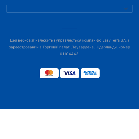
Цей веб-сайт належить і управляється компанією EasyTerra B.V. і
зареєстрований в Торговій палаті Леувардена, Нідерланди, номер
01104443.