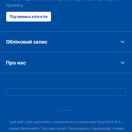
прокату.
Підтримка клієнтів
Обліковий запис
Про нас
Цей веб-сайт належить і управляється компанією EasyTerra B.V. і
зареєстрований в Торговій палаті Леувардена, Нідерланди, номер